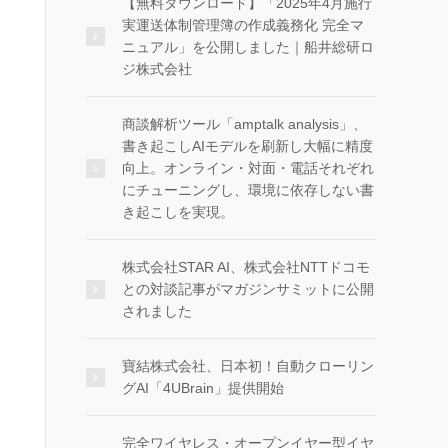
【無料ダウンロード】「2025年4月施行
実運送体制管理簿の作成義務化 完全マ
ニュアル」を公開しました｜船井総研ロ
ジ株式会社
商談解析ツール「amptalk analysis」、
書き起こしAIモデルを刷新し大幅に精度
向上。オンライン・対面・電話それぞれ
にチューニングし、環境に依存しない書
き起こしを実現。
株式会社STAR AI、株式会社NTTドコモ
との対談記事がマガジンサミットに公開
されました
寶結株式会社、日本初！自動クローリン
グAI「4UBrain」提供開始
完全ワイヤレス・オープンイヤー型イヤ