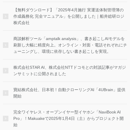
【無料ダウンロード】「2025年4月施行 実運送体制管理簿の
作成義務化 完全マニュアル」を公開しました｜船井総研ロジ
株式会社
商談解析ツール「amptalk analysis」、書き起こしAIモデルを
刷新し大幅に精度向上。オンライン・対面・電話それぞれにチ
ューニングし、環境に依存しない書き起こしを実現。
株式会社STAR AI、株式会社NTTドコモとの対談記事がマガジ
ンサミットに公開されました
寶結株式会社、日本初！自動クローリングAI「4UBrain」提供
開始
完全ワイヤレス・オープンイヤー型イヤホン「NaviBook AI
Pro」！Makuakeで2025年1月4日（土）からプロジェクト開
始