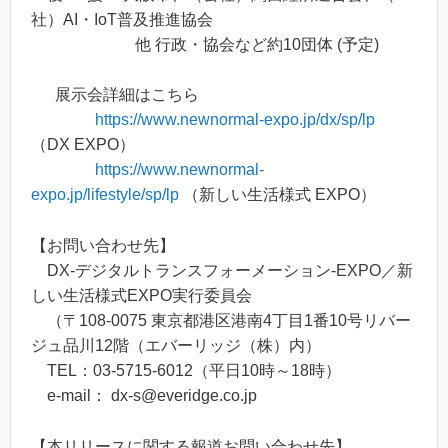
社）AI・IoT普及推進協会
他 行政・協会など約10団体 (予定)
展示会詳細はこちら
https://www.newnormal-expo.jp/dx/sp/lp
（DX EXPO）
https://www.newnormal-
expo.jp/lifestyle/sp/lp
（新しい生活様式 EXPO）
【お問い合わせ先】
DX-デジタルトランスフォーメーション-EXPO／新
しい生活様式EXPO実行委員会
（〒108-0075 東京都港区港南4丁目1番10号リバー
ジュ品川12階（エバーリッジ（株）内）
TEL：03-5715-6012（平日10時～18時）
e-mail： dx-s@everidge.co.jp
【本リリースに関する報道お問い合わせ先】