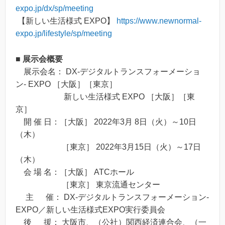
expo.jp/dx/sp/meeting
【新しい生活様式 EXPO】
https://www.newnormal-
expo.jp/lifestyle/sp/meeting
■ 展示会概要
展示会名： DX-デジタルトランスフォーメーショ
ン- EXPO ［大阪］［東京］
新しい生活様式 EXPO ［大阪］［東
京］
開 催 日：［大阪］ 2022年3月 8日（火）～10日
（木）
［東京］ 2022年3月15日（火）～17日
（木）
会 場 名：［大阪］ ATCホール
［東京］ 東京流通センター
主 催： DX-デジタルトランスフォーメーション-
EXPO／新しい生活様式EXPO実行委員会
後 援： 大阪市、（公社）関西経済連合会、（一