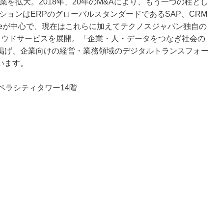
業を拡大。2018年、20年のM&Aにより、もう一つの柱とし
ションはERPのグローバルスタンダードであるSAP、CRM
orceが中心で、現在はこれらに加えてテクノスジャパン独自の
ラウドサービスを展開。「企業・人・データをつなぎ社会の
掲げ、企業向けの経営・業務領域のデジタルトランスフォー
います。
オペラシティタワー14階