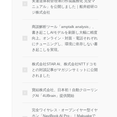
実運送体制管理簿の作成義務化 完全マ
ニュアル」を公開しました｜船井総研ロ
ジ株式会社
商談解析ツール「amptalk analysis」、
書き起こしAIモデルを刷新し大幅に精度
向上。オンライン・対面・電話それぞれ
にチューニングし、環境に依存しない書
き起こしを実現。
株式会社STAR AI、株式会社NTTドコモ
との対談記事がマガジンサミットに公開
されました
寶結株式会社、日本初！自動クローリン
グAI「4UBrain」提供開始
完全ワイヤレス・オープンイヤー型イヤ
ホン「NaviBook AI Pro」！Makuakeで