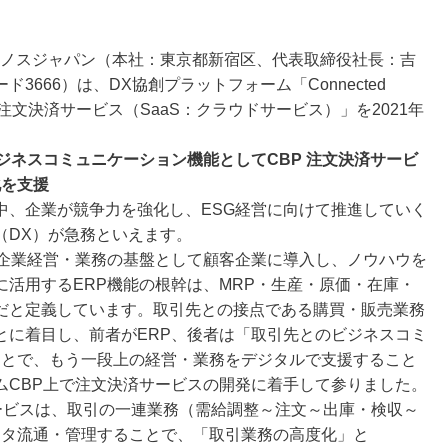
クノスジャパン（本社：東京都新宿区、代表取締役社長：吉
666）は、DX協創プラットフォーム「Connected
）」上で「注文決済サービス（SaaS：クラウドサービス）」を2021年
ジネスコミュニケーション機能としてCBP 注文決済サービ
化を支援
中、企業が競争力を強化し、ESG経営に向けて推進していく
（DX）が急務といえます。
を企業経営・業務の基盤として顧客企業に導入し、ノウハウを
活用するERP機能の根幹は、MRP・生産・原価・在庫・
だと定義しています。取引先との接点である購買・販売業務
とに着目し、前者がERP、後者は「取引先とのビジネスコミ
ことで、もう一段上の経営・業務をデジタルで支援すること
ムCBP上で注文決済サービスの開発に着手して参りました。
サービスは、取引の一連業務（需給調整～注文～出庫・検収～
ータ流通・管理することで、「取引業務の高度化」と