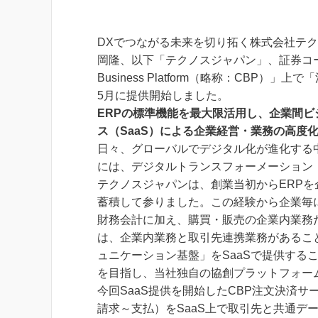
DXでつながる未来を切り拓く株式会社テ
岡隆、以下「テクノスジャパン」、証券コード3
Business Platform（略称：CBP
5月に提供開始しました。
ERPの標準機能を最大限活用し、企業間ビ
ス（SaaS）による企業経営・業務の高度
日々、グローバルでデジタル化が進化する
には、デジタルトランスフォーメーション
テクノスジャパンは、創業当初からERP
蓄積して参りました。この経験から企業毎に
財務会計に加え、購買・販売の企業内業務
は、企業内業務と取引先連携業務があるこ
ュニケーション基盤」をSaaSで提供する
を目指し、当社独自の協創プラットフォー
今回SaaS提供を開始したCBP注文決済
請求～支払）をSaaS上で取引先と共通デ