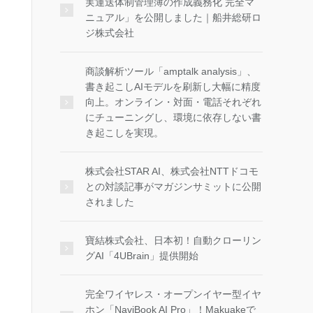
実運送体制管理簿の作成義務化 完全マ
ニュアル」を公開しました｜船井総研ロ
ジ株式会社
商談解析ツール「amptalk analysis」、
書き起こしAIモデルを刷新し大幅に精度
向上。オンライン・対面・電話それぞれ
にチューニングし、環境に依存しない書
き起こしを実現。
株式会社STAR AI、株式会社NTTドコモ
との対談記事がマガジンサミットに公開
されました
寶結株式会社、日本初！自動クローリン
グAI「4UBrain」提供開始
完全ワイヤレス・オープンイヤー型イヤ
ホン「NaviBook AI Pro」！Makuakeで