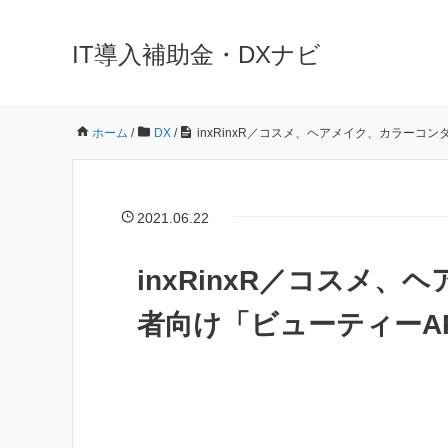
IT導入補助金・DXナビ
ホーム
/
DX
/
inxRinxR／コスメ、ヘアメイク、カラー
2021.06.22
inxRinxR／コスメ
者向け「ビューティーA