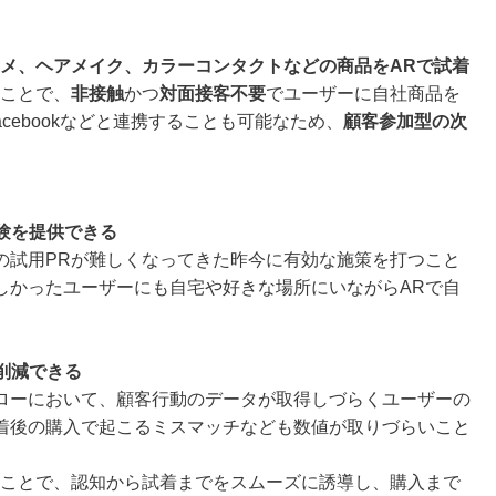
メ、ヘアメイク、カラーコンタクトなどの商品をARで試着
ることで、
非接触
かつ
対面接客不要
でユーザーに自社商品を
Facebookなどと連携することも可能なため、
顧客参加型の次
体験を提供できる
の試用PRが難しくなってきた昨今に有効な施策を打つこと
しかったユーザーにも自宅や好きな場所にいながらARで自
削減できる
ローにおいて、顧客行動のデータが取得しづらくユーザーの
着後の購入で起こるミスマッチなども数値が取りづらいこと
うことで、認知から試着までをスムーズに誘導し、購入まで