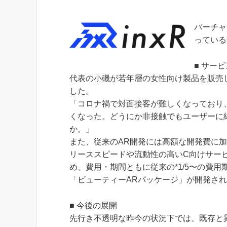
バーチャ
っている
■ サー
代表の小磯が若年層の女性向け製品を販売
した。
「コロナ禍で対面接客が難しくなっており
くなった。どうにか非接触でもユーザーに
か。」
また、従来のAR開発には高額な開発費に
リーススピードや流動性の高いC向けサー
め、費用・期間ともに従来の*1/5〜の費
「ビューティーARパッケージ」が開発され
■ 今後の展開
先行き不透明な昨今の状況下では、既存と