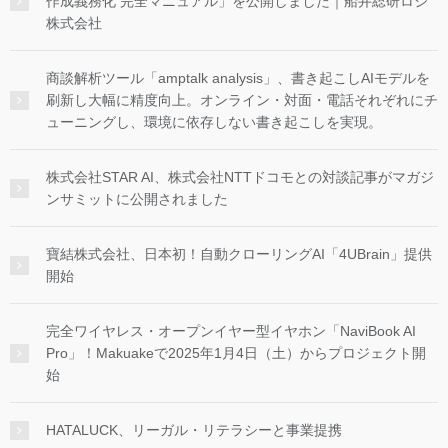
作成義務化 完全マニュアル」を公開しました｜船井総研ロジ
株式会社
商談解析ツール「amptalk analysis」、書き起こしAIモデルを
刷新し大幅に精度向上。オンライン・対面・電話それぞれにチ
ューニングし、環境に依存しない書き起こしを実現。
株式会社STAR AI、株式会社NTTドコモとの対談記事がマガジ
ンサミットに公開されました
寶結株式会社、日本初！自動クローリングAI「4UBrain」提供
開始
完全ワイヤレス・オープンイヤー型イヤホン「NaviBook AI
Pro」！Makuakeで2025年1月4日（土）からプロジェクト開
始
HATALUCK、リーガル・リテラシーと事業提携