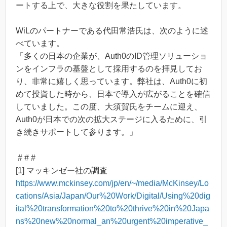
ートする上で、大きな役割を果たしています。
WiLのパートナーである代田常浩氏は、次のように述
べています。
「多くの日本の企業が、Auth0のID管理ソリューショ
ンをインフラの基盤として採用するのを拝見してお
り、非常に嬉しく思っています。弊社は、Auth0に初
めて投資した時から、日本で導入が広がることを確信
していました。この度、大須賀氏をチームに迎え、
Auth0が日本での次の拡大ステージに入るために、引
き続きサポートして参ります。」
# # #
[1] マッキンゼー社の調査
https://www.mckinsey.com/jp/en/~/media/McKinsey/Lo
cations/Asia/Japan/Our%20Work/Digital/Using%20dig
ital%20transformation%20to%20thrive%20in%20Japa
ns%20new%20normal_an%20urgent%20imperative_